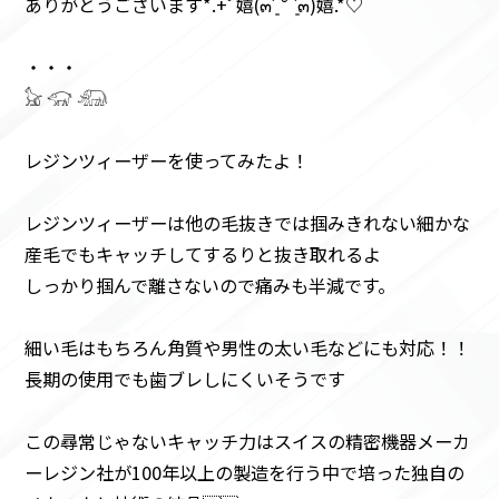
ありがとうございます*.+ﾟ嬉(๓´͈ ˘ `͈๓)嬉.*♡
・・・
𓃠 𓃟 𓃰
レジンツィーザーを使ってみたよ！
レジンツィーザーは他の毛抜きでは掴みきれない細かな
産毛でもキャッチしてするりと抜き取れるよ️
しっかり掴んで離さないので痛みも半減です。
細い毛はもちろん角質や男性の太い毛などにも対応！！
長期の使用でも歯ブレしにくいそうです️
この尋常じゃないキャッチ力はスイスの精密機器メーカ
ーレジン社が100年以上の製造を行う中で培った独自の