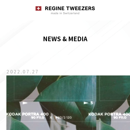
NEWS & MEDIA
2022.07.27
動
画
プ
レ
ー
ヤ
ー